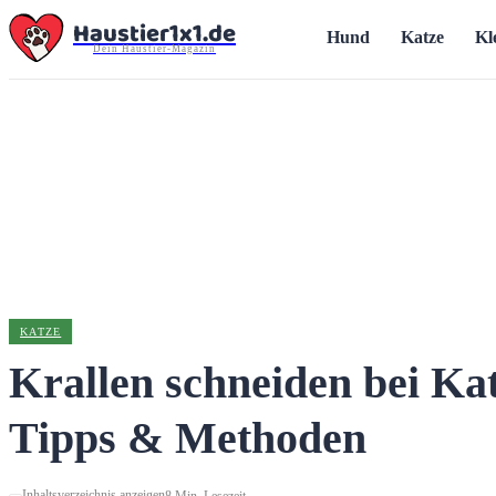
Haustier1x1.de
Hund
Katze
Kl
Dein Haustier-Magazin
KATZE
Krallen schneiden bei Kat
Tipps & Methoden
Inhaltsverzeichnis anzeigen
8
Min.
Lesezeit