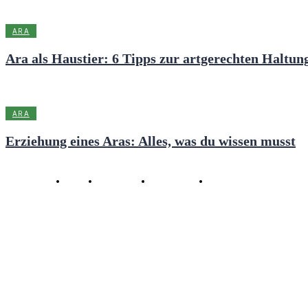
ARA
Ara als Haustier: 6 Tipps zur artgerechten Haltun
ARA
Erziehung eines Aras: Alles, was du wissen musst
Copyright ©
2026 Haustier1x1.de
Suche
Impressum
Datenschutz
* Affiliate Links