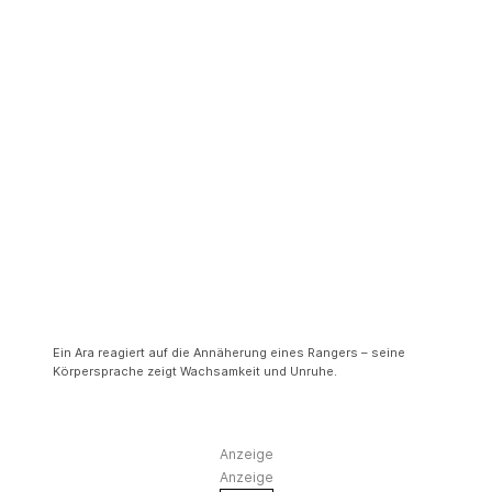
5. Gefiederpflege und Putzen
6. Flugverhalten
7. Krähen und andere Laute
Auf aggressive Signale deines Aras reagieren
Fazit: Körpersprache richtig verstehen
Ein Ara reagiert auf die Annäherung eines Rangers – seine
Körpersprache zeigt Wachsamkeit und Unruhe.
Anzeige
Anzeige