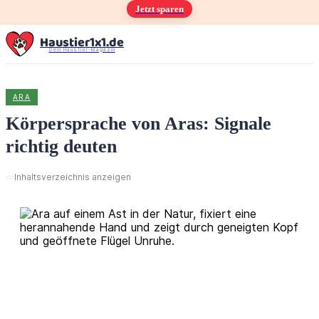
Jetzt sparen
Haustier1x1.de
Dein Haustier-Magazin
ARA
Körpersprache von Aras: Signale
richtig deuten
Inhaltsverzeichnis anzeigen
Immer das Gesamtbild betrachten
Die Körpersprache deines Aras verstehen
1. Flügel ausbreiten
2. Aufplustern des Gefieders
3. Kopfneigen und Augenkontakt
4. Schnabelklappern